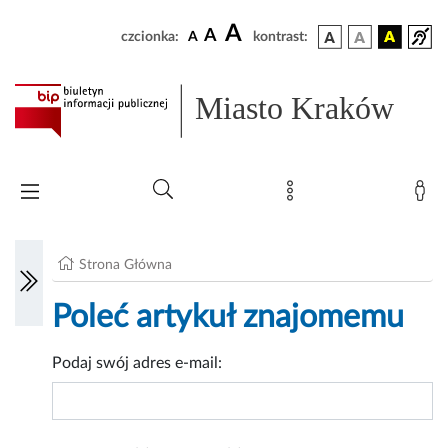
A
A
czcionka:
A
kontrast:
Miasto Kraków
Strona Główna
Poleć artykuł znajomemu
Podaj swój adres e-mail: