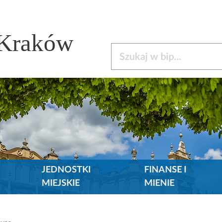
 Kraków
Szukaj w bip
JEDNOSTKI
FINANSE I
MIEJSKIE
MIENIE