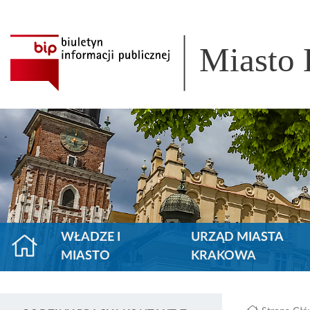
Miasto
WŁADZE I
URZĄD MIASTA
MIASTO
KRAKOWA