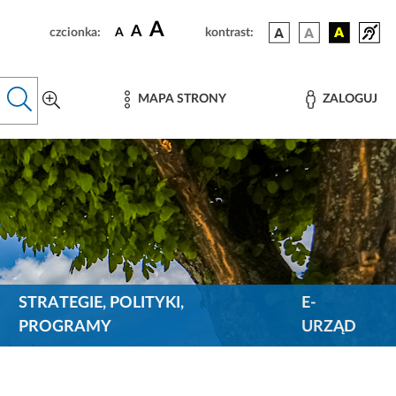
A
A
czcionka:
A
kontrast:
MAPA STRONY
ZALOGUJ
STRATEGIE, POLITYKI,
E-
PROGRAMY
URZĄD