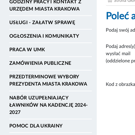
Strona Gł
GODZINY PRACY I KONTAKT Z
URZĘDEM MIASTA KRAKOWA
Poleć 
USŁUGI - ZAŁATW SPRAWĘ
Podaj swój ad
OGŁOSZENIA I KOMUNIKATY
Podaj adres(y)
PRACA W UMK
wysłać mail
(oddzielone p
ZAMÓWIENIA PUBLICZNE
PRZEDTERMINOWE WYBORY
PREZYDENTA MIASTA KRAKOWA
Kod z obrazka
NABÓR UZUPEŁNIAJĄCY
ŁAWNIKÓW NA KADENCJĘ 2024-
2027
POMOC DLA UKRAINY