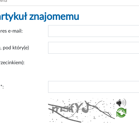
ówna
artykuł znajomemu
res e-mail:
, pod który(e)
rzecinkiem):
*: