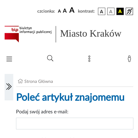
A
A
czcionka:
A
kontrast:
Miasto Kraków
Strona Główna
Poleć artykuł znajomemu
Podaj swój adres e-mail: