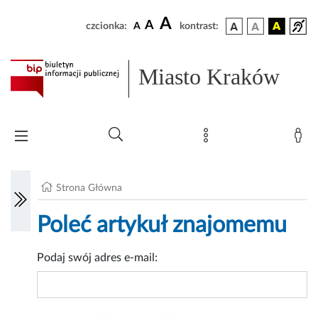
A
A
czcionka:
A
kontrast:
Miasto Kraków
Strona Główna
Poleć artykuł znajomemu
Podaj swój adres e-mail: