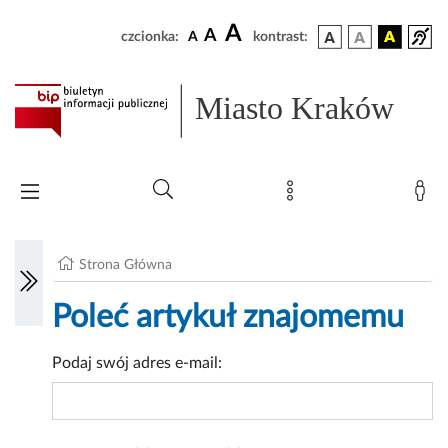
A
A
czcionka:
A
kontrast:
Miasto Kraków
Strona Główna
Poleć artykuł znajomemu
Podaj swój adres e-mail: