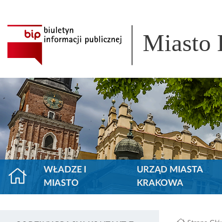
Miasto
WŁADZE I
URZĄD MIASTA
MIASTO
KRAKOWA