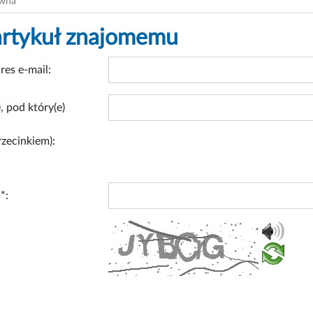
ówna
artykuł znajomemu
res e-mail:
, pod który(e)
rzecinkiem):
*: