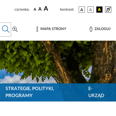
A
A
czcionka:
A
kontrast:
MAPA STRONY
ZALOGUJ
STRATEGIE, POLITYKI,
E-
PROGRAMY
URZĄD