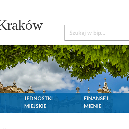
 Kraków
Szukaj w bip
JEDNOSTKI
FINANSE I
MIEJSKIE
MIENIE