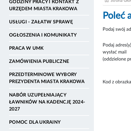
Strona Gł
GODZINY PRACY I KONTAKT Z
URZĘDEM MIASTA KRAKOWA
Poleć 
USŁUGI - ZAŁATW SPRAWĘ
Podaj swój ad
OGŁOSZENIA I KOMUNIKATY
Podaj adres(y)
PRACA W UMK
wysłać mail
(oddzielone p
ZAMÓWIENIA PUBLICZNE
PRZEDTERMINOWE WYBORY
PREZYDENTA MIASTA KRAKOWA
Kod z obrazka
NABÓR UZUPEŁNIAJĄCY
ŁAWNIKÓW NA KADENCJĘ 2024-
2027
POMOC DLA UKRAINY