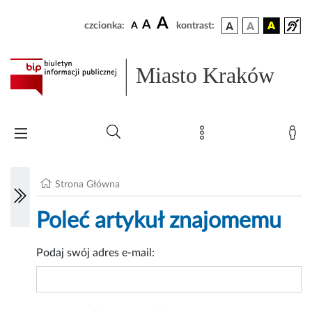
A
A
czcionka:
A
kontrast:
Miasto Kraków
Strona Główna
Poleć artykuł znajomemu
Podaj swój adres e-mail: