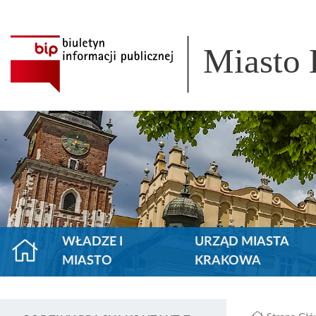
Miasto
WŁADZE I
URZĄD MIASTA
MIASTO
KRAKOWA