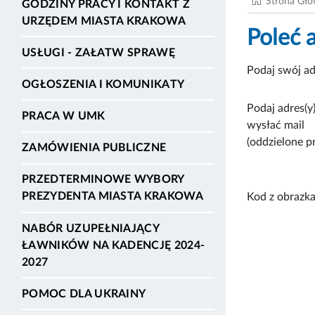
Strona Gł
GODZINY PRACY I KONTAKT Z
URZĘDEM MIASTA KRAKOWA
Poleć 
USŁUGI - ZAŁATW SPRAWĘ
Podaj swój ad
OGŁOSZENIA I KOMUNIKATY
Podaj adres(y)
PRACA W UMK
wysłać mail
(oddzielone p
ZAMÓWIENIA PUBLICZNE
PRZEDTERMINOWE WYBORY
PREZYDENTA MIASTA KRAKOWA
Kod z obrazka
NABÓR UZUPEŁNIAJĄCY
ŁAWNIKÓW NA KADENCJĘ 2024-
2027
POMOC DLA UKRAINY