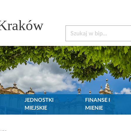
 Kraków
Szukaj w bip
JEDNOSTKI
FINANSE I
MIEJSKIE
MIENIE