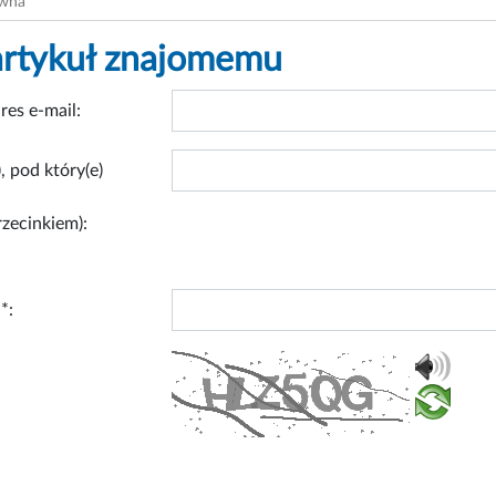
ówna
artykuł znajomemu
res e-mail:
, pod który(e)
rzecinkiem):
*: