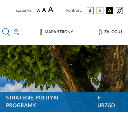
A
A
czcionka:
A
kontrast:
MAPA STRONY
ZALOGUJ
STRATEGIE, POLITYKI,
E-
PROGRAMY
URZĄD