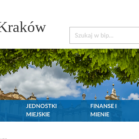
 Kraków
Szukaj w bip
JEDNOSTKI
FINANSE I
MIEJSKIE
MIENIE