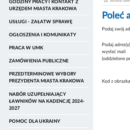
Strona Gł
GODZINY PRACY I KONTAKT Z
URZĘDEM MIASTA KRAKOWA
Poleć 
USŁUGI - ZAŁATW SPRAWĘ
Podaj swój ad
OGŁOSZENIA I KOMUNIKATY
Podaj adres(y)
PRACA W UMK
wysłać mail
(oddzielone p
ZAMÓWIENIA PUBLICZNE
PRZEDTERMINOWE WYBORY
PREZYDENTA MIASTA KRAKOWA
Kod z obrazka
NABÓR UZUPEŁNIAJĄCY
ŁAWNIKÓW NA KADENCJĘ 2024-
2027
POMOC DLA UKRAINY