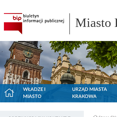
Miasto
WŁADZE I
URZĄD MIASTA
MIASTO
KRAKOWA