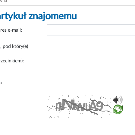
ówna
artykuł znajomemu
res e-mail:
, pod który(e)
rzecinkiem):
*: