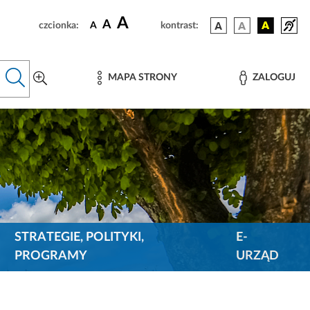
A
A
czcionka:
A
kontrast:
MAPA STRONY
ZALOGUJ
STRATEGIE, POLITYKI,
E-
PROGRAMY
URZĄD