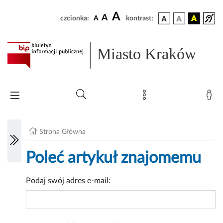
A
A
czcionka:
A
kontrast:
Miasto Kraków
Strona Główna
Poleć artykuł znajomemu
Podaj swój adres e-mail: