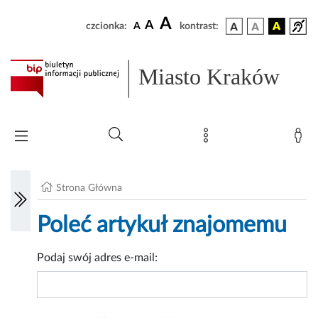
A
A
czcionka:
A
kontrast:
Miasto Kraków
Strona Główna
Poleć artykuł znajomemu
Podaj swój adres e-mail: