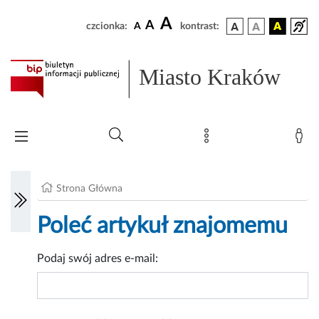
A
A
czcionka:
A
kontrast:
Miasto Kraków
Strona Główna
Poleć artykuł znajomemu
Podaj swój adres e-mail: