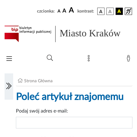
A
A
czcionka:
A
kontrast:
Miasto Kraków
Strona Główna
Poleć artykuł znajomemu
Podaj swój adres e-mail: