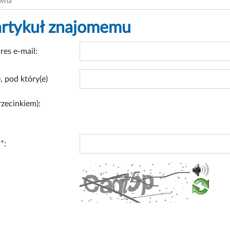
ówna
artykuł znajomemu
res e-mail:
, pod który(e)
rzecinkiem):
*: