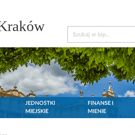
 Kraków
Szukaj w bip
JEDNOSTKI
FINANSE I
MIEJSKIE
MIENIE