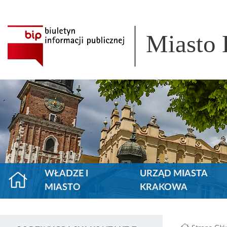
Miasto
WŁADZE I
URZĄD MIASTA
MIASTO
KRAKOWA