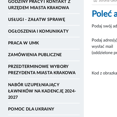
Strona Gł
GODZINY PRACY I KONTAKT Z
URZĘDEM MIASTA KRAKOWA
Poleć 
USŁUGI - ZAŁATW SPRAWĘ
Podaj swój ad
OGŁOSZENIA I KOMUNIKATY
Podaj adres(y)
PRACA W UMK
wysłać mail
(oddzielone p
ZAMÓWIENIA PUBLICZNE
PRZEDTERMINOWE WYBORY
PREZYDENTA MIASTA KRAKOWA
Kod z obrazka
NABÓR UZUPEŁNIAJĄCY
ŁAWNIKÓW NA KADENCJĘ 2024-
2027
POMOC DLA UKRAINY