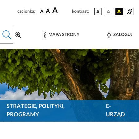
A
A
czcionka:
A
kontrast:
MAPA STRONY
ZALOGUJ
STRATEGIE, POLITYKI,
E-
PROGRAMY
URZĄD