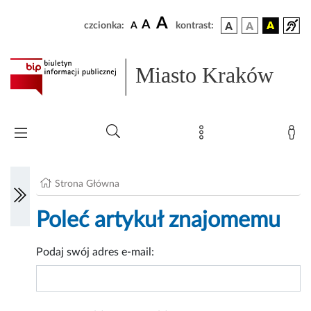
A
A
czcionka:
A
kontrast:
Miasto Kraków
Strona Główna
Poleć artykuł znajomemu
Podaj swój adres e-mail: