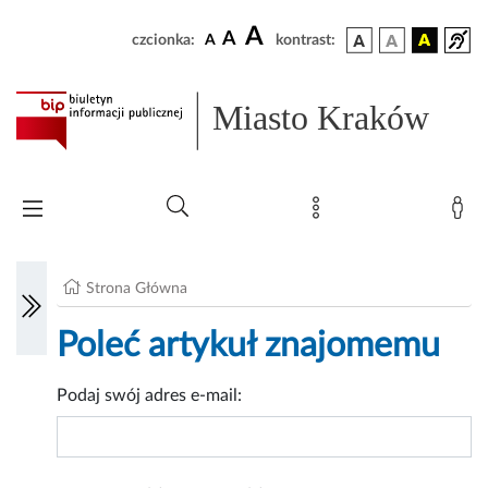
A
A
czcionka:
A
kontrast:
Miasto Kraków
Strona Główna
Poleć artykuł znajomemu
Podaj swój adres e-mail: