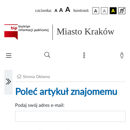
A
A
czcionka:
A
kontrast:
Miasto Kraków
Strona Główna
Poleć artykuł znajomemu
Podaj swój adres e-mail: