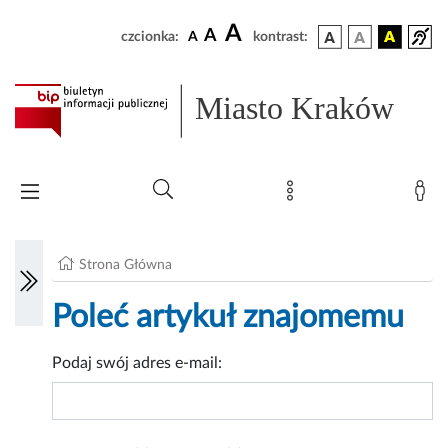
A
A
czcionka:
A
kontrast:
Miasto Kraków
Strona Główna
Poleć artykuł znajomemu
Podaj swój adres e-mail: