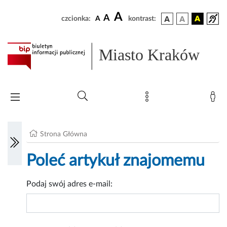
A
A
czcionka:
A
kontrast:
Miasto Kraków
Strona Główna
Poleć artykuł znajomemu
Podaj swój adres e-mail: