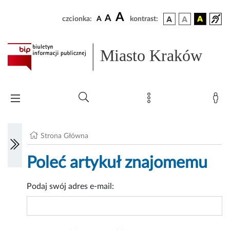
A
A
czcionka:
A
kontrast:
Miasto Kraków
Strona Główna
Poleć artykuł znajomemu
Podaj swój adres e-mail: