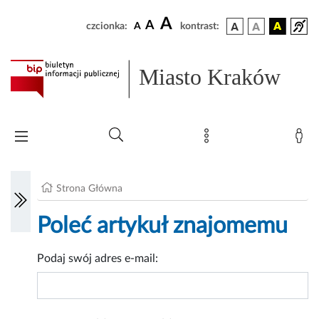
A
A
czcionka:
A
kontrast:
Miasto Kraków
Strona Główna
Poleć artykuł znajomemu
Podaj swój adres e-mail: