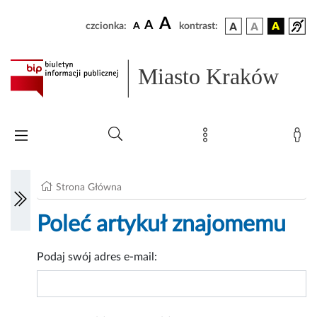
A
A
czcionka:
A
kontrast:
Miasto Kraków
Strona Główna
Poleć artykuł znajomemu
Podaj swój adres e-mail: