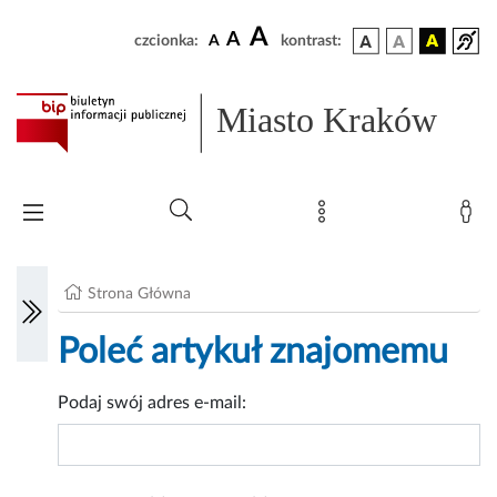
A
A
czcionka:
A
kontrast:
Miasto Kraków
Strona Główna
Poleć artykuł znajomemu
Podaj swój adres e-mail: