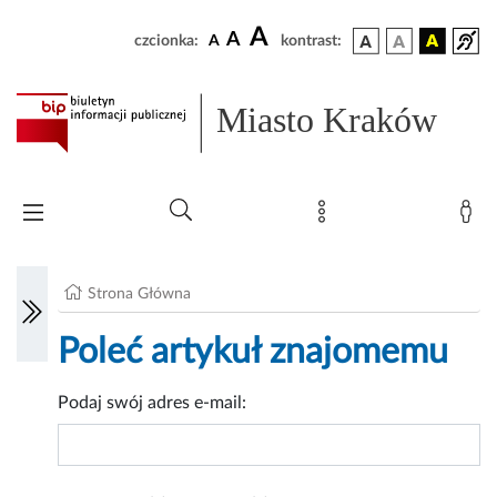
A
A
czcionka:
A
kontrast:
Miasto Kraków
Strona Główna
Poleć artykuł znajomemu
Podaj swój adres e-mail: