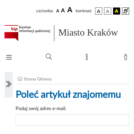
A
A
czcionka:
A
kontrast:
Miasto Kraków
Strona Główna
Poleć artykuł znajomemu
Podaj swój adres e-mail: