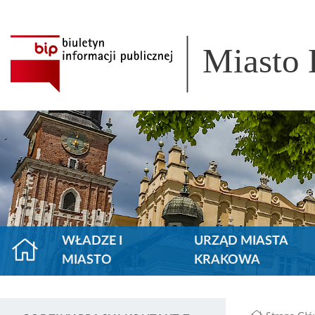
Miasto
WŁADZE I
URZĄD MIASTA
MIASTO
KRAKOWA