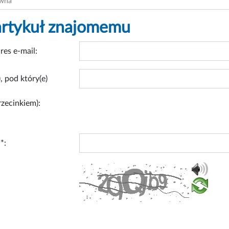
ówna
artykuł znajomemu
res e-mail:
, pod który(e)
rzecinkiem):
*: