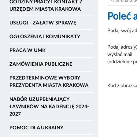
Strona Gł
GODZINY PRACY I KONTAKT Z
URZĘDEM MIASTA KRAKOWA
Poleć 
USŁUGI - ZAŁATW SPRAWĘ
Podaj swój ad
OGŁOSZENIA I KOMUNIKATY
Podaj adres(y)
PRACA W UMK
wysłać mail
(oddzielone p
ZAMÓWIENIA PUBLICZNE
PRZEDTERMINOWE WYBORY
PREZYDENTA MIASTA KRAKOWA
Kod z obrazka
NABÓR UZUPEŁNIAJĄCY
ŁAWNIKÓW NA KADENCJĘ 2024-
2027
POMOC DLA UKRAINY