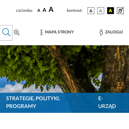
A
A
czcionka:
A
kontrast:
MAPA STRONY
ZALOGUJ
STRATEGIE, POLITYKI,
E-
PROGRAMY
URZĄD