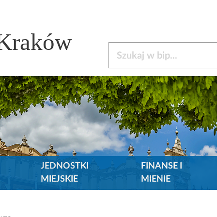
 Kraków
Szukaj w bip
JEDNOSTKI
FINANSE I
MIEJSKIE
MIENIE