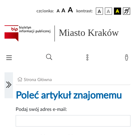
A
A
czcionka:
A
kontrast:
Miasto Kraków
Strona Główna
Poleć artykuł znajomemu
Podaj swój adres e-mail: