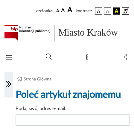
A
A
czcionka:
A
kontrast:
Miasto Kraków
Strona Główna
Poleć artykuł znajomemu
Podaj swój adres e-mail: