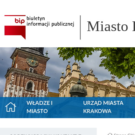
Miasto
WŁADZE I
URZĄD MIASTA
MIASTO
KRAKOWA