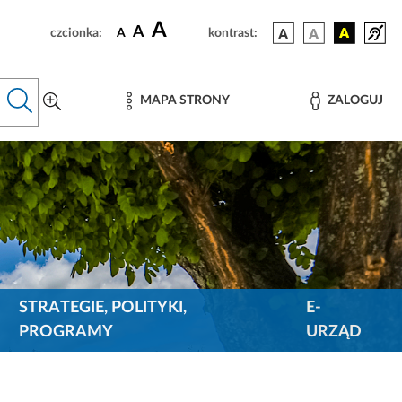
A
A
czcionka:
A
kontrast:
MAPA STRONY
ZALOGUJ
STRATEGIE, POLITYKI,
E-
PROGRAMY
URZĄD