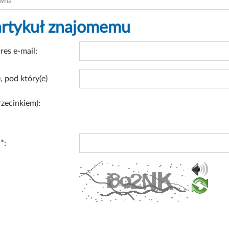
ówna
artykuł znajomemu
res e-mail:
, pod który(e)
rzecinkiem):
*: