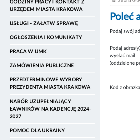
Strona Gł
GODZINY PRACY I KONTAKT Z
URZĘDEM MIASTA KRAKOWA
Poleć 
USŁUGI - ZAŁATW SPRAWĘ
Podaj swój ad
OGŁOSZENIA I KOMUNIKATY
Podaj adres(y)
PRACA W UMK
wysłać mail
(oddzielone p
ZAMÓWIENIA PUBLICZNE
PRZEDTERMINOWE WYBORY
PREZYDENTA MIASTA KRAKOWA
Kod z obrazka
NABÓR UZUPEŁNIAJĄCY
ŁAWNIKÓW NA KADENCJĘ 2024-
2027
POMOC DLA UKRAINY