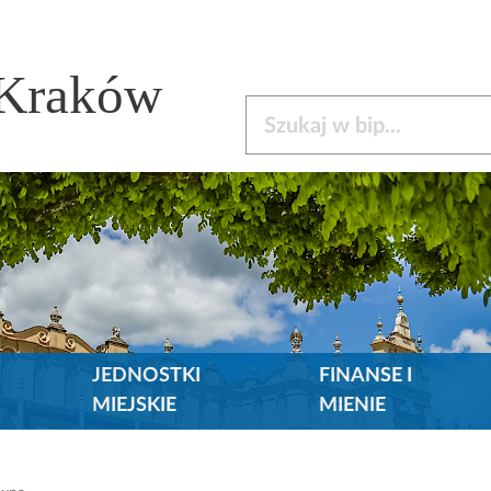
 Kraków
Szukaj w bip
JEDNOSTKI
FINANSE I
MIEJSKIE
MIENIE