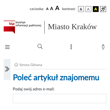
A
A
czcionka:
A
kontrast:
Miasto Kraków
Strona Główna
Poleć artykuł znajomemu
Podaj swój adres e-mail: