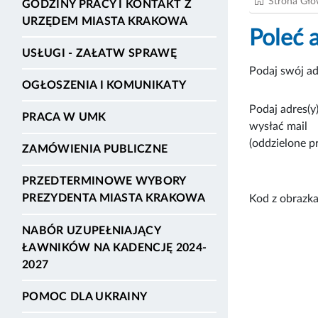
Strona Gł
GODZINY PRACY I KONTAKT Z
URZĘDEM MIASTA KRAKOWA
Poleć 
USŁUGI - ZAŁATW SPRAWĘ
Podaj swój ad
OGŁOSZENIA I KOMUNIKATY
Podaj adres(y)
PRACA W UMK
wysłać mail
(oddzielone p
ZAMÓWIENIA PUBLICZNE
PRZEDTERMINOWE WYBORY
PREZYDENTA MIASTA KRAKOWA
Kod z obrazka
NABÓR UZUPEŁNIAJĄCY
ŁAWNIKÓW NA KADENCJĘ 2024-
2027
POMOC DLA UKRAINY