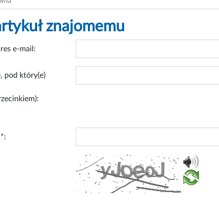
ówna
artykuł znajomemu
res e-mail:
, pod który(e)
rzecinkiem):
*: