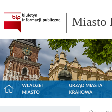
Miasto
WŁADZE I
URZĄD MIASTA
MIASTO
KRAKOWA