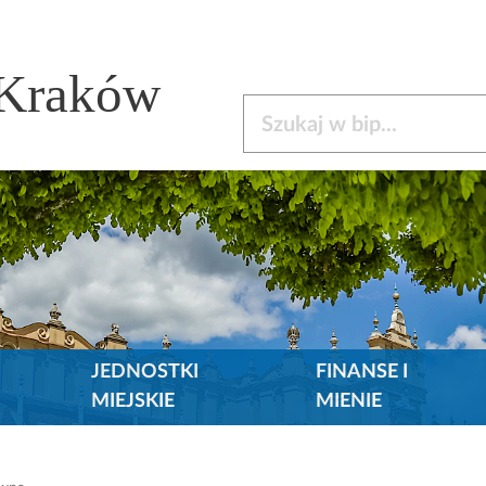
 Kraków
Szukaj w bip
JEDNOSTKI
FINANSE I
MIEJSKIE
MIENIE