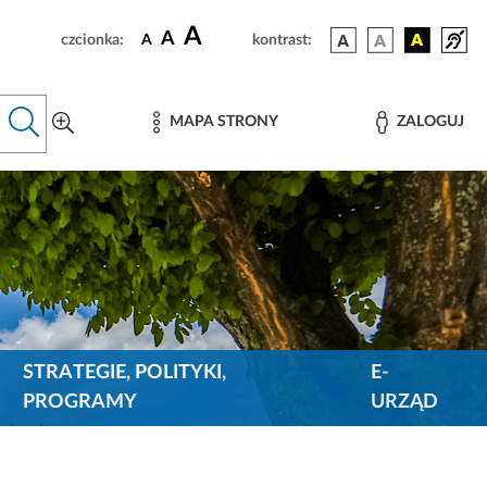
A
A
czcionka:
A
kontrast:
MAPA STRONY
ZALOGUJ
STRATEGIE, POLITYKI,
E-
PROGRAMY
URZĄD