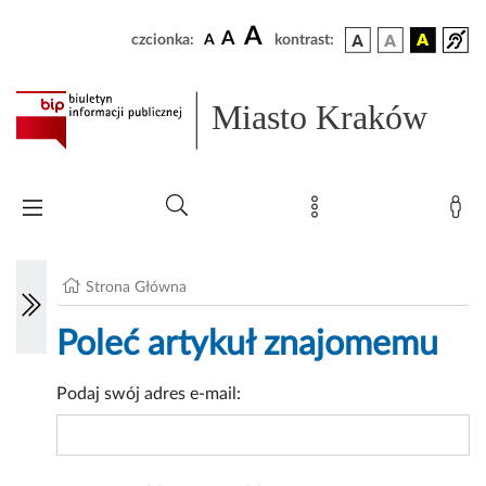
A
A
czcionka:
A
kontrast:
Miasto Kraków
Strona Główna
Poleć artykuł znajomemu
Podaj swój adres e-mail: