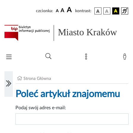
A
A
czcionka:
A
kontrast:
Miasto Kraków
Strona Główna
Poleć artykuł znajomemu
Podaj swój adres e-mail: