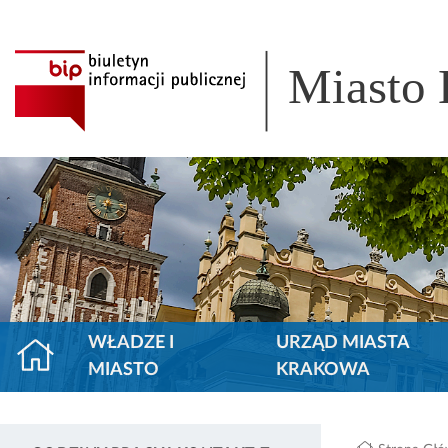
Miasto
WŁADZE I
URZĄD MIASTA
MIASTO
KRAKOWA