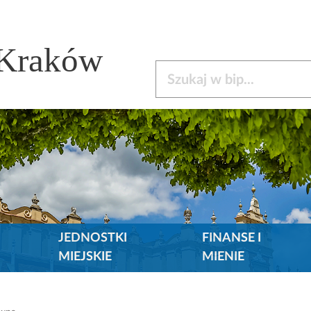
 Kraków
Szukaj w bip
JEDNOSTKI
FINANSE I
MIEJSKIE
MIENIE