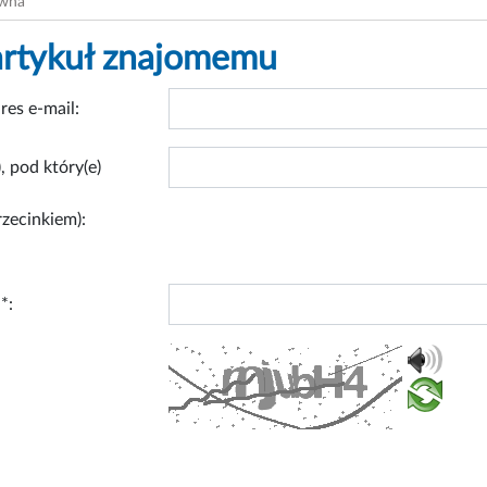
ówna
artykuł znajomemu
res e-mail:
, pod który(e)
rzecinkiem):
*: