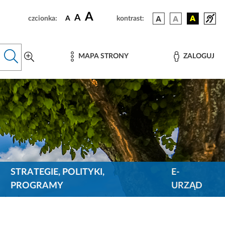
A
A
czcionka:
A
kontrast:
MAPA STRONY
ZALOGUJ
STRATEGIE, POLITYKI,
E-
PROGRAMY
URZĄD