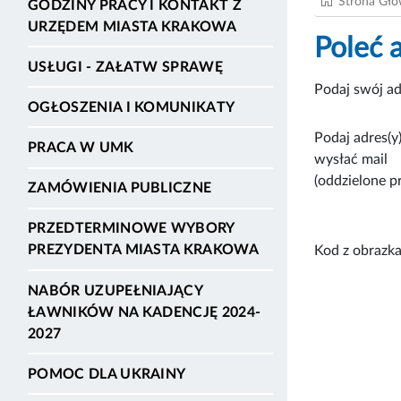
Strona Gł
GODZINY PRACY I KONTAKT Z
URZĘDEM MIASTA KRAKOWA
Poleć 
USŁUGI - ZAŁATW SPRAWĘ
Podaj swój ad
OGŁOSZENIA I KOMUNIKATY
Podaj adres(y)
PRACA W UMK
wysłać mail
(oddzielone p
ZAMÓWIENIA PUBLICZNE
PRZEDTERMINOWE WYBORY
PREZYDENTA MIASTA KRAKOWA
Kod z obrazka
NABÓR UZUPEŁNIAJĄCY
ŁAWNIKÓW NA KADENCJĘ 2024-
2027
POMOC DLA UKRAINY