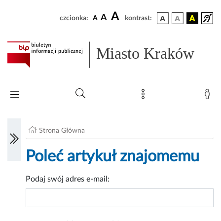
A
A
czcionka:
A
kontrast:
Miasto Kraków
Strona Główna
Poleć artykuł znajomemu
Podaj swój adres e-mail: