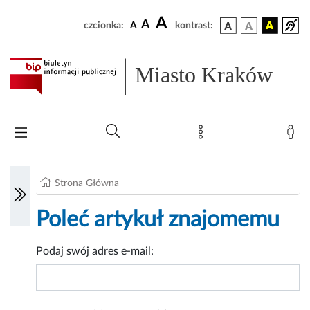
A
A
czcionka:
A
kontrast:
Miasto Kraków
Strona Główna
Poleć artykuł znajomemu
Podaj swój adres e-mail: