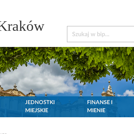
 Kraków
Szukaj w bip
JEDNOSTKI
FINANSE I
MIEJSKIE
MIENIE