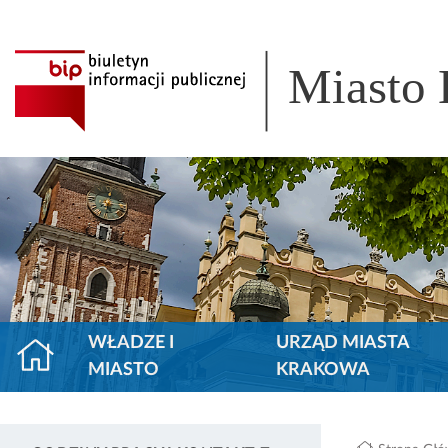
Miasto
WŁADZE I
URZĄD MIASTA
MIASTO
KRAKOWA