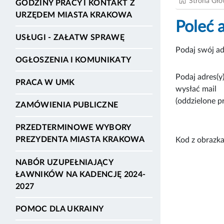
Strona Gł
GODZINY PRACY I KONTAKT Z
URZĘDEM MIASTA KRAKOWA
Poleć 
USŁUGI - ZAŁATW SPRAWĘ
Podaj swój ad
OGŁOSZENIA I KOMUNIKATY
Podaj adres(y)
PRACA W UMK
wysłać mail
(oddzielone p
ZAMÓWIENIA PUBLICZNE
PRZEDTERMINOWE WYBORY
PREZYDENTA MIASTA KRAKOWA
Kod z obrazka
NABÓR UZUPEŁNIAJĄCY
ŁAWNIKÓW NA KADENCJĘ 2024-
2027
POMOC DLA UKRAINY