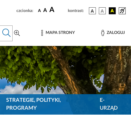
A
A
czcionka:
A
kontrast:
MAPA STRONY
ZALOGUJ
STRATEGIE, POLITYKI,
E-
PROGRAMY
URZĄD