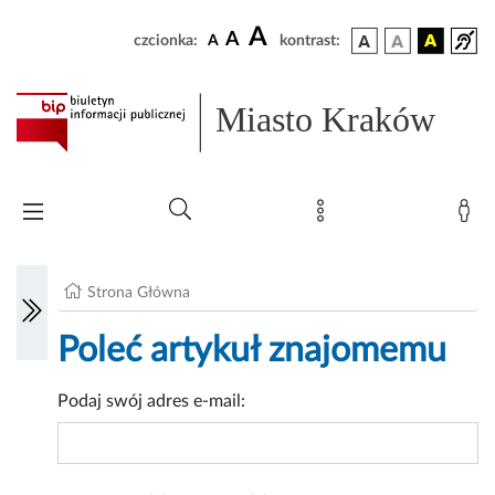
A
A
czcionka:
A
kontrast:
Miasto Kraków
Strona Główna
Poleć artykuł znajomemu
Podaj swój adres e-mail: