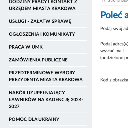
Strona Gł
GODZINY PRACY I KONTAKT Z
URZĘDEM MIASTA KRAKOWA
Poleć 
USŁUGI - ZAŁATW SPRAWĘ
Podaj swój ad
OGŁOSZENIA I KOMUNIKATY
Podaj adres(y)
PRACA W UMK
wysłać mail
(oddzielone p
ZAMÓWIENIA PUBLICZNE
PRZEDTERMINOWE WYBORY
PREZYDENTA MIASTA KRAKOWA
Kod z obrazka
NABÓR UZUPEŁNIAJĄCY
ŁAWNIKÓW NA KADENCJĘ 2024-
2027
POMOC DLA UKRAINY