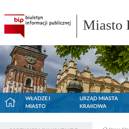
Miasto
WŁADZE I
URZĄD MIASTA
MIASTO
KRAKOWA