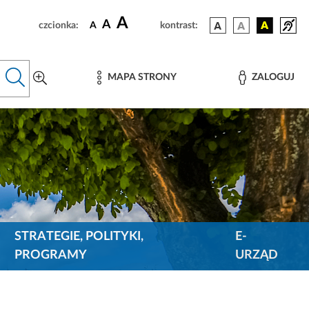
A
A
czcionka:
A
kontrast:
MAPA STRONY
ZALOGUJ
STRATEGIE, POLITYKI,
E-
PROGRAMY
URZĄD