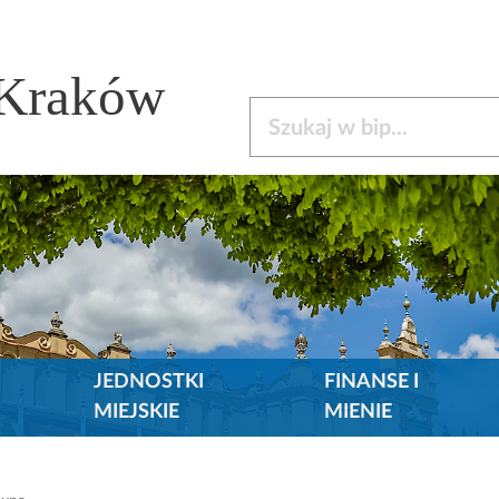
 Kraków
Szukaj w bip
JEDNOSTKI
FINANSE I
MIEJSKIE
MIENIE