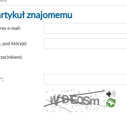
ówna
artykuł znajomemu
res e-mail:
, pod który(e)
rzecinkiem):
*: