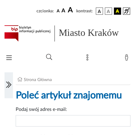
A
A
czcionka:
A
kontrast:
Miasto Kraków
Strona Główna
Poleć artykuł znajomemu
Podaj swój adres e-mail: