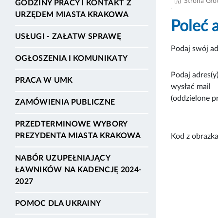
Strona Gł
GODZINY PRACY I KONTAKT Z
URZĘDEM MIASTA KRAKOWA
Poleć 
USŁUGI - ZAŁATW SPRAWĘ
Podaj swój ad
OGŁOSZENIA I KOMUNIKATY
Podaj adres(y)
PRACA W UMK
wysłać mail
(oddzielone p
ZAMÓWIENIA PUBLICZNE
PRZEDTERMINOWE WYBORY
PREZYDENTA MIASTA KRAKOWA
Kod z obrazka
NABÓR UZUPEŁNIAJĄCY
ŁAWNIKÓW NA KADENCJĘ 2024-
2027
POMOC DLA UKRAINY