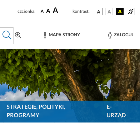
A
A
czcionka:
A
kontrast:
MAPA STRONY
ZALOGUJ
STRATEGIE, POLITYKI,
E-
PROGRAMY
URZĄD