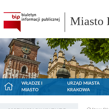
Miasto
WŁADZE I
URZĄD MIASTA
MIASTO
KRAKOWA