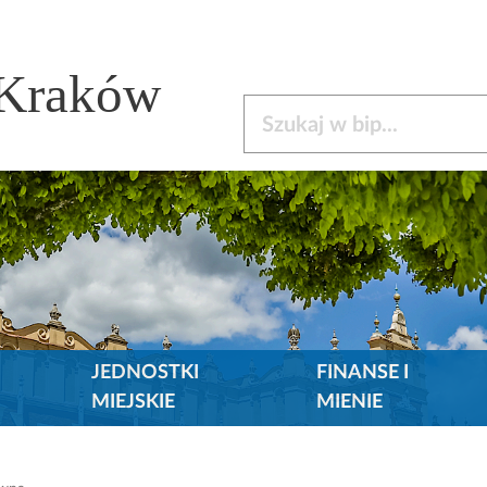
 Kraków
Szukaj w bip
JEDNOSTKI
FINANSE I
MIEJSKIE
MIENIE