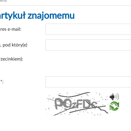
ówna
artykuł znajomemu
res e-mail:
, pod który(e)
rzecinkiem):
*: