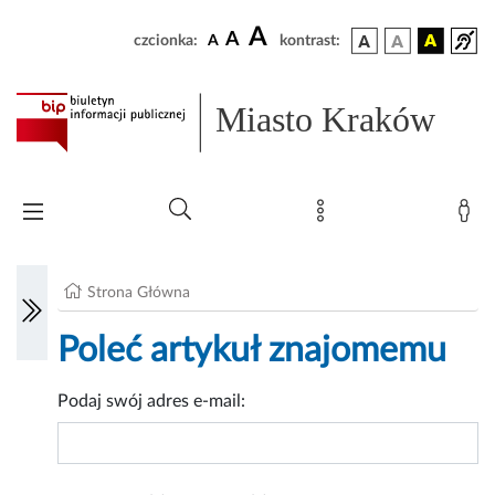
A
A
czcionka:
A
kontrast:
Miasto Kraków
Strona Główna
Poleć artykuł znajomemu
Podaj swój adres e-mail: