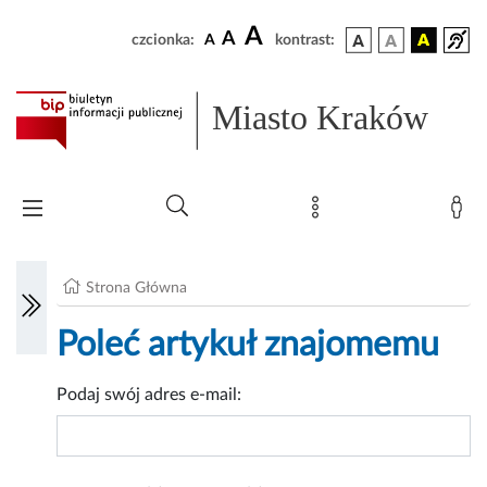
A
A
czcionka:
A
kontrast:
Miasto Kraków
Strona Główna
Poleć artykuł znajomemu
Podaj swój adres e-mail: