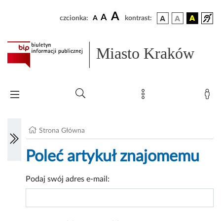
A
A
czcionka:
A
kontrast:
Miasto Kraków
Strona Główna
Poleć artykuł znajomemu
Podaj swój adres e-mail: