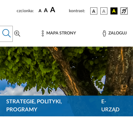
A
A
czcionka:
A
kontrast:
MAPA STRONY
ZALOGUJ
STRATEGIE, POLITYKI,
E-
PROGRAMY
URZĄD