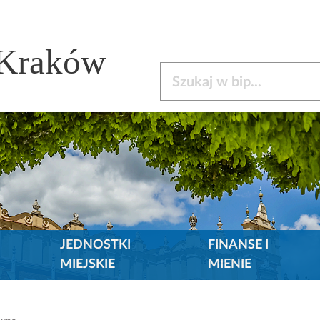
 Kraków
Szukaj w bip
JEDNOSTKI
FINANSE I
MIEJSKIE
MIENIE