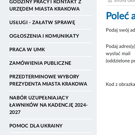
Strona Gł
GODZINY PRACY I KONTAKT Z
URZĘDEM MIASTA KRAKOWA
Poleć 
USŁUGI - ZAŁATW SPRAWĘ
Podaj swój ad
OGŁOSZENIA I KOMUNIKATY
Podaj adres(y)
PRACA W UMK
wysłać mail
(oddzielone p
ZAMÓWIENIA PUBLICZNE
PRZEDTERMINOWE WYBORY
PREZYDENTA MIASTA KRAKOWA
Kod z obrazka
NABÓR UZUPEŁNIAJĄCY
ŁAWNIKÓW NA KADENCJĘ 2024-
2027
POMOC DLA UKRAINY