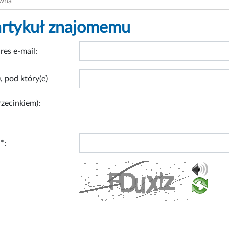
ówna
artykuł znajomemu
res e-mail:
, pod który(e)
rzecinkiem):
*: