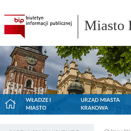
Miasto
WŁADZE I
URZĄD MIASTA
MIASTO
KRAKOWA