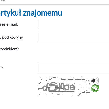
ówna
artykuł znajomemu
res e-mail:
, pod który(e)
rzecinkiem):
*: