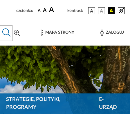
A
A
czcionka:
A
kontrast:
MAPA STRONY
ZALOGUJ
STRATEGIE, POLITYKI,
E-
PROGRAMY
URZĄD