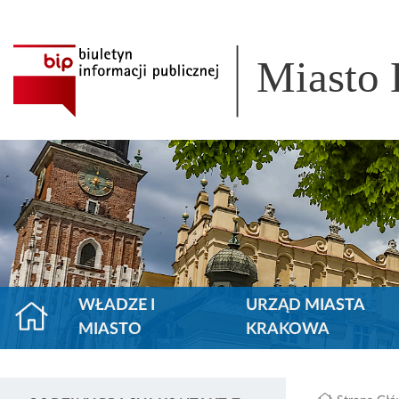
Miasto
WŁADZE I
URZĄD MIASTA
MIASTO
KRAKOWA