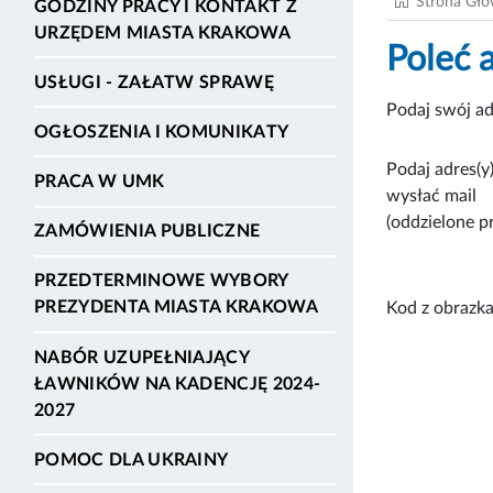
Strona Gł
GODZINY PRACY I KONTAKT Z
URZĘDEM MIASTA KRAKOWA
Poleć 
USŁUGI - ZAŁATW SPRAWĘ
Podaj swój ad
OGŁOSZENIA I KOMUNIKATY
Podaj adres(y)
PRACA W UMK
wysłać mail
(oddzielone p
ZAMÓWIENIA PUBLICZNE
PRZEDTERMINOWE WYBORY
PREZYDENTA MIASTA KRAKOWA
Kod z obrazka
NABÓR UZUPEŁNIAJĄCY
ŁAWNIKÓW NA KADENCJĘ 2024-
2027
POMOC DLA UKRAINY