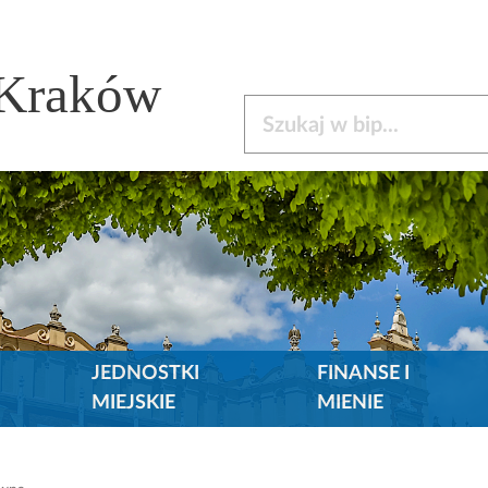
 Kraków
Szukaj w bip
JEDNOSTKI
FINANSE I
MIEJSKIE
MIENIE