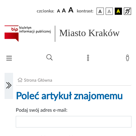
A
A
czcionka:
A
kontrast:
Miasto Kraków
Strona Główna
Poleć artykuł znajomemu
Podaj swój adres e-mail: