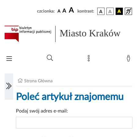
A
A
czcionka:
A
kontrast:
Miasto Kraków
Strona Główna
Poleć artykuł znajomemu
Podaj swój adres e-mail: