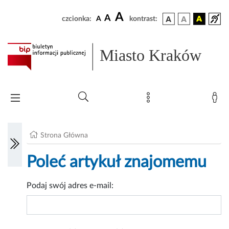
A
A
czcionka:
A
kontrast:
Miasto Kraków
Strona Główna
Poleć artykuł znajomemu
Podaj swój adres e-mail: