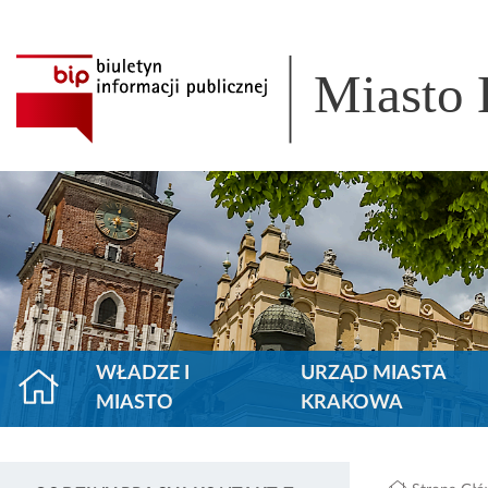
Miasto
WŁADZE I
URZĄD MIASTA
MIASTO
KRAKOWA