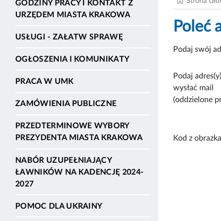
Strona Gł
GODZINY PRACY I KONTAKT Z
URZĘDEM MIASTA KRAKOWA
Poleć 
USŁUGI - ZAŁATW SPRAWĘ
Podaj swój ad
OGŁOSZENIA I KOMUNIKATY
Podaj adres(y)
PRACA W UMK
wysłać mail
(oddzielone p
ZAMÓWIENIA PUBLICZNE
PRZEDTERMINOWE WYBORY
PREZYDENTA MIASTA KRAKOWA
Kod z obrazka
NABÓR UZUPEŁNIAJĄCY
ŁAWNIKÓW NA KADENCJĘ 2024-
2027
POMOC DLA UKRAINY