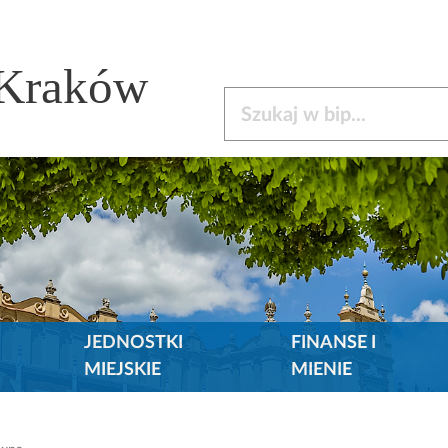
 Kraków
Szukaj w bip
JEDNOSTKI
FINANSE I
MIEJSKIE
MIENIE