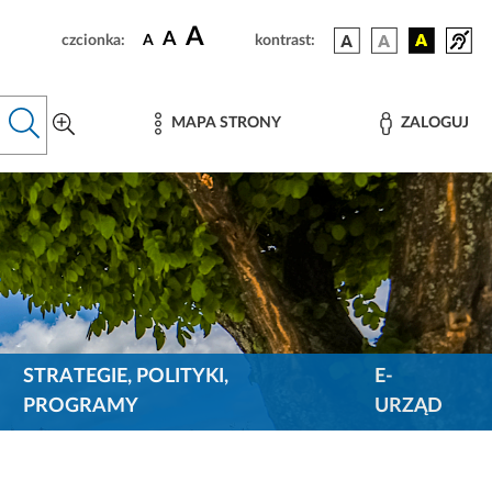
A
A
czcionka:
A
kontrast:
MAPA STRONY
ZALOGUJ
STRATEGIE, POLITYKI,
E-
PROGRAMY
URZĄD