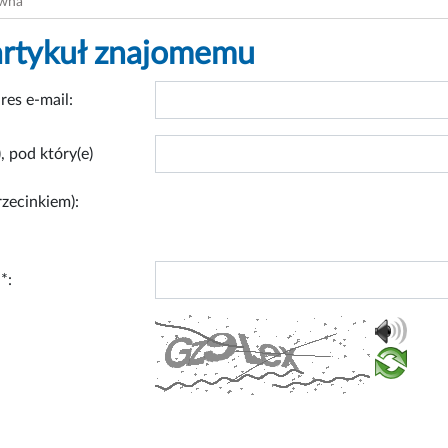
ówna
artykuł znajomemu
res e-mail:
, pod który(e)
rzecinkiem):
*: